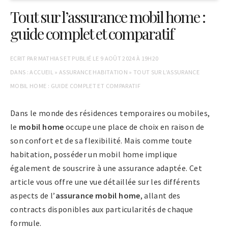
Tout sur l’assurance mobil home :
guide complet et comparatif
ECRIT PAR
MATHIAS
ET PUBLIÉ LE
9 AOÛT 2024 À 19H20
DANS :
ACCUEIL
»
ASSURANCE HABITATION
»
TOUT SUR L’ASSURANCE
MOBIL HOME : GUIDE COMPLET ET COMPARATIF
Dans le monde des résidences temporaires ou mobiles,
le
mobil home
occupe une place de choix en raison de
son confort et de sa flexibilité. Mais comme toute
habitation, posséder un mobil home implique
également de souscrire à une assurance adaptée. Cet
article vous offre une vue détaillée sur les différents
aspects de l’
assurance mobil home
, allant des
contracts disponibles aux particularités de chaque
formule.