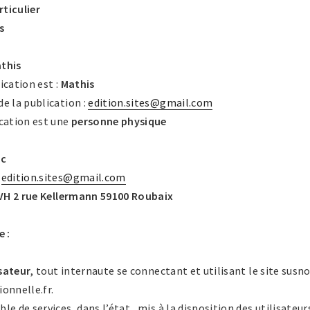
rticulier
s
this
ication est :
Mathis
e la publication :
edition.sites@gmail.com
cation est une
personne physique
ic
:
edition.sites@gmail.com
VH 2 rue Kellermann 59100 Roubaix
e :
isateur
, tout internaute se connectant et utilisant le site sus
onnelle.fr.
e de services, dans l’état, mis à la disposition des utilisateurs.