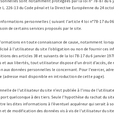
sonnelles sont notamment protégées par la loi n° 78-87 du 6 jan
le L. 226-13 du Code pénal et la Directive Européenne du 24 octo
 informations personnelles ( suivant l’article 4 loi n°78-17 du 06
esoin de certains services proposés par le site.
 informations en toute connaissance de cause, notamment lorsq
précisé à l’utilisateur du site l’obligation ou non de fournir ces 
ons des articles 38 et suivants de la loi 78-17 du 6 janvier 1978
 et aux libertés, tout utilisateur dispose d’un droit d’accès, de 
on aux données personnelles le concernant. Pour l’exercer, ad
 (adresse mail disponible en introduction de cette page).
lle de l’utilisateur du site n’est publiée à l’insu de l’utilisat
port quelconque à des tiers. Seule l’hypothèse du rachat du site
tre les dites informations à l’éventuel acquéreur qui serait à 
et de modification des données vis à vis de l’utilisateur du site