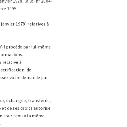
vier 1978, la loi n° 2004-
bre 1995.
 janvier 1978) relatives à
u’il procède par lui-même
informations.
 relative à
rectification, de
ressez votre demande par
eur, échangée, transférée,
 et de ses droits autorise
son tour tenu à la même
.