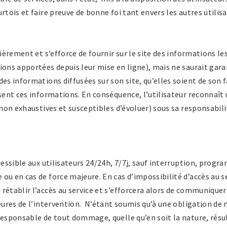
rtois et faire preuve de bonne foi tant envers les autres utilis
lièrement et s’efforce de fournir sur le site des informations le
ions apportées depuis leur mise en ligne), mais ne saurait garan
es informations diffusées sur son site, qu’elles soient de son fa
ssent ces informations. En conséquence, l’utilisateur reconnaît 
 non exhaustives et susceptibles d’évoluer) sous sa responsabili
ccessible aux utilisateurs 24/24h, 7/7j, sauf interruption, prog
ou en cas de force majeure. En cas d’impossibilité d’accès au se
rétablir l’accès au service et s’efforcera alors de communiqu
heures de l’intervention. N’étant soumis qu’à une obligation de m
responsable de tout dommage, quelle qu’en soit la nature, résul